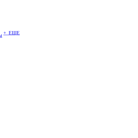
+ ЕЩЕ
ы