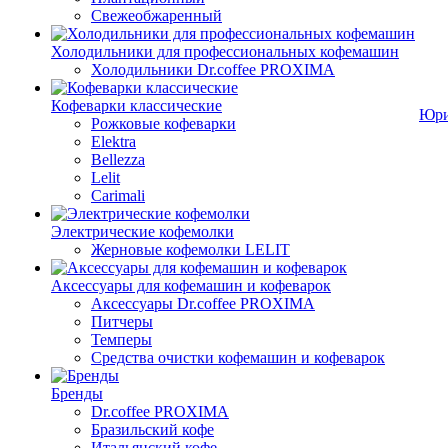
Свежеобжаренный
Холодильники для профессиональных кофемашин
Холодильники Dr.coffee PROXIMA
Кофеварки классические
Юри
Рожковые кофеварки
Elektra
Bellezza
Lelit
Carimali
Электрические кофемолки
Жерновые кофемолки LELIT
Аксессуары для кофемашин и кофеварок
Аксессуары Dr.coffee PROXIMA
Питчеры
Темперы
Средства очистки кофемашин и кофеварок
Бренды
Dr.coffee PROXIMA
Бразильский кофе
Итальянский кофе