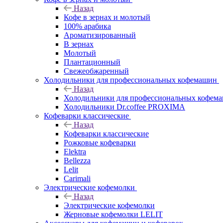
Назад
Кофе в зернах и молотый
100% арабика
Ароматизированный
В зернах
Молотый
Плантационный
Свежеобжаренный
Холодильники для профессиональных кофемашин
Назад
Холодильники для профессиональных кофем
Холодильники Dr.coffee PROXIMA
Кофеварки классические
Назад
Кофеварки классические
Рожковые кофеварки
Elektra
Bellezza
Lelit
Carimali
Электрические кофемолки
Назад
Электрические кофемолки
Жерновые кофемолки LELIT