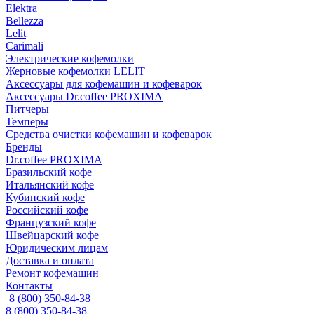
Elektra
Bellezza
Lelit
Carimali
Электрические кофемолки
Жерновые кофемолки LELIT
Аксессуары для кофемашин и кофеварок
Аксессуары Dr.coffee PROXIMA
Питчеры
Темперы
Средства очистки кофемашин и кофеварок
Бренды
Dr.coffee PROXIMA
Бразильский кофе
Итальянский кофе
Кубинский кофе
Российский кофе
Французский кофе
Швейцарский кофе
Юридическим лицам
Доставка и оплата
Ремонт кофемашин
Контакты
8 (800) 350-84-38
8 (800) 350-84-38