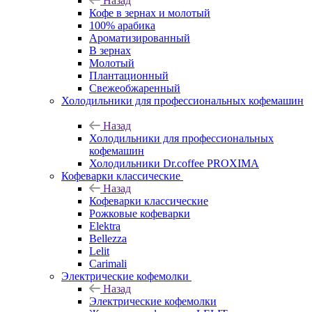
Назад
Кофе в зернах и молотый
100% арабика
Ароматизированный
В зернах
Молотый
Плантационный
Свежеобжаренный
Холодильники для профессиональных кофемашин
Назад
Холодильники для профессиональных
кофемашин
Холодильники Dr.coffee PROXIMA
Кофеварки классические
Назад
Кофеварки классические
Рожковые кофеварки
Elektra
Bellezza
Lelit
Carimali
Электрические кофемолки
Назад
Электрические кофемолки