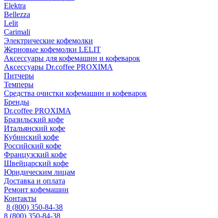
Elektra
Bellezza
Lelit
Carimali
Электрические кофемолки
Жерновые кофемолки LELIT
Аксессуары для кофемашин и кофеварок
Аксессуары Dr.coffee PROXIMA
Питчеры
Темперы
Средства очистки кофемашин и кофеварок
Бренды
Dr.coffee PROXIMA
Бразильский кофе
Итальянский кофе
Кубинский кофе
Российский кофе
Французский кофе
Швейцарский кофе
Юридическим лицам
Доставка и оплата
Ремонт кофемашин
Контакты
8 (800) 350-84-38
8 (800) 350-84-38