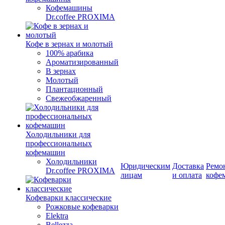
Кофемашины
Dr.coffee PROXIMA
Кофе в зернах и молотый
100% арабика
Ароматизированный
В зернах
Молотый
Плантационный
Свежеобжаренный
Холодильники для
профессиональных
кофемашин
Холодильники
Юридическим
Доставка
Ремо
Dr.coffee PROXIMA
лицам
и оплата
кофе
Кофеварки классические
Рожковые кофеварки
Elektra
Bellezza