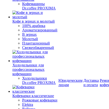
Кофемашины
Dr.coffee PROXIMA
Кофе в зернах и молотый
100% арабика
Ароматизированный
В зернах
Молотый
Плантационный
Свежеобжаренный
Холодильники для
профессиональных
кофемашин
Холодильники
Юридическим
Доставка
Ремо
Dr.coffee PROXIMA
лицам
и оплата
кофе
Кофеварки классические
Рожковые кофеварки
Elektra
Bellezza