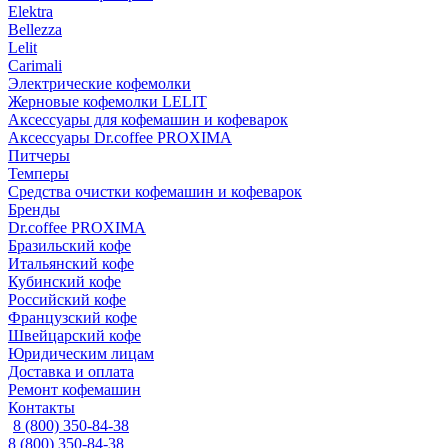
Elektra
Bellezza
Lelit
Carimali
Электрические кофемолки
Жерновые кофемолки LELIT
Аксессуары для кофемашин и кофеварок
Аксессуары Dr.coffee PROXIMA
Питчеры
Темперы
Средства очистки кофемашин и кофеварок
Бренды
Dr.coffee PROXIMA
Бразильский кофе
Итальянский кофе
Кубинский кофе
Российский кофе
Французский кофе
Швейцарский кофе
Юридическим лицам
Доставка и оплата
Ремонт кофемашин
Контакты
8 (800) 350-84-38
8 (800) 350-84-38