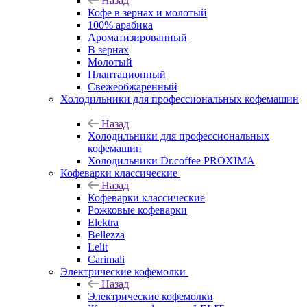
Назад
Кофе в зернах и молотый
100% арабика
Ароматизированный
В зернах
Молотый
Плантационный
Свежеобжаренный
Холодильники для профессиональных кофемашин
Назад
Холодильники для профессиональных
кофемашин
Холодильники Dr.coffee PROXIMA
Кофеварки классические
Назад
Кофеварки классические
Рожковые кофеварки
Elektra
Bellezza
Lelit
Carimali
Электрические кофемолки
Назад
Электрические кофемолки