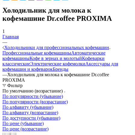
Холодильник для молока к
кофемашине Dr.coffee PROXIMA
1
Главная
—
Холодильники для профессиональных кофемашин
Профессиональные кофемашины
Автоматические
кофемашины
Кофе в зернах и молотый
Кофеварки
классические
Электрические кофемолки
Аксессуары для
кофемашин и кофеварок
Бренды
—
Холодильник для молока к кофемашине Dr.coffee
PROXIMA
Фильтр
По умолчанию (возрастание)
По популярности (убывание)
По популярности (возрастание)
По алфавиту (убывание)
По алфавиту (возрастание)
По доступности (убывание)
По цене (убывание)
По цене (возрастание)