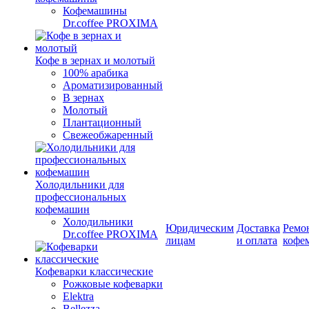
Кофемашины
Dr.coffee PROXIMA
Кофе в зернах и молотый
100% арабика
Ароматизированный
В зернах
Молотый
Плантационный
Свежеобжаренный
Холодильники для
профессиональных
кофемашин
Холодильники
Юридическим
Доставка
Ремо
Dr.coffee PROXIMA
лицам
и оплата
кофе
Кофеварки классические
Рожковые кофеварки
Elektra
Bellezza