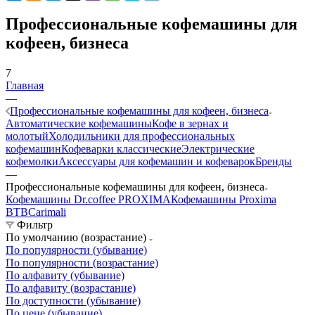
Профессиональные кофемашины для
кофеен, бизнеса
7
Главная
—
Профессиональные кофемашины для кофеен, бизнеса
Автоматические кофемашины
Кофе в зернах и
молотый
Холодильники для профессиональных
кофемашин
Кофеварки классические
Электрические
кофемолки
Аксессуары для кофемашин и кофеварок
Бренды
—
Профессиональные кофемашины для кофеен, бизнеса
Кофемашины Dr.coffee PROXIMA
Кофемашины Proxima
BTB
Carimali
Фильтр
По умолчанию (возрастание)
По популярности (убывание)
По популярности (возрастание)
По алфавиту (убывание)
По алфавиту (возрастание)
По доступности (убывание)
По цене (убывание)