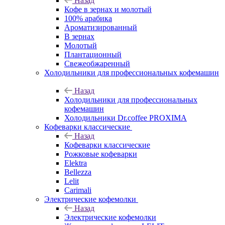
Назад
Кофе в зернах и молотый
100% арабика
Ароматизированный
В зернах
Молотый
Плантационный
Свежеобжаренный
Холодильники для профессиональных кофемашин
Назад
Холодильники для профессиональных
кофемашин
Холодильники Dr.coffee PROXIMA
Кофеварки классические
Назад
Кофеварки классические
Рожковые кофеварки
Elektra
Bellezza
Lelit
Carimali
Электрические кофемолки
Назад
Электрические кофемолки