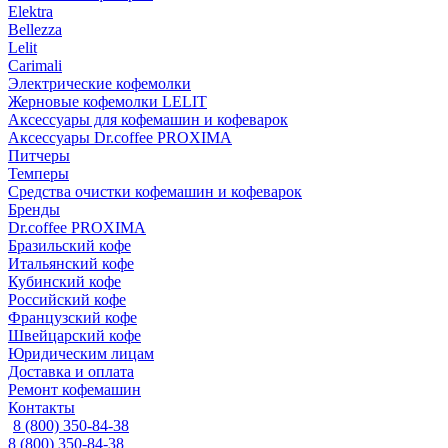
Elektra
Bellezza
Lelit
Carimali
Электрические кофемолки
Жерновые кофемолки LELIT
Аксессуары для кофемашин и кофеварок
Аксессуары Dr.coffee PROXIMA
Питчеры
Темперы
Средства очистки кофемашин и кофеварок
Бренды
Dr.coffee PROXIMA
Бразильский кофе
Итальянский кофе
Кубинский кофе
Российский кофе
Французский кофе
Швейцарский кофе
Юридическим лицам
Доставка и оплата
Ремонт кофемашин
Контакты
8 (800) 350-84-38
8 (800) 350-84-38