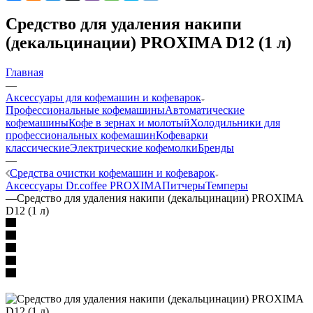
Средство для удаления накипи
(декальцинации) PROXIMA D12 (1 л)
Главная
—
Аксессуары для кофемашин и кофеварок
Профессиональные кофемашины
Автоматические
кофемашины
Кофе в зернах и молотый
Холодильники для
профессиональных кофемашин
Кофеварки
классические
Электрические кофемолки
Бренды
—
Средства очистки кофемашин и кофеварок
Аксессуары Dr.coffee PROXIMA
Питчеры
Темперы
—
Средство для удаления накипи (декальцинации) PROXIMA
D12 (1 л)