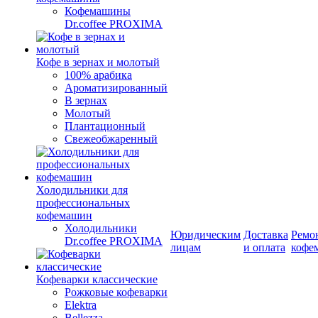
Кофемашины
Dr.coffee PROXIMA
Кофе в зернах и молотый
100% арабика
Ароматизированный
В зернах
Молотый
Плантационный
Свежеобжаренный
Холодильники для
профессиональных
кофемашин
Холодильники
Юридическим
Доставка
Ремо
Dr.coffee PROXIMA
лицам
и оплата
кофе
Кофеварки классические
Рожковые кофеварки
Elektra
Bellezza