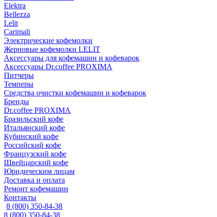
Elektra
Bellezza
Lelit
Carimali
Электрические кофемолки
Жерновые кофемолки LELIT
Аксессуары для кофемашин и кофеварок
Аксессуары Dr.coffee PROXIMA
Питчеры
Темперы
Средства очистки кофемашин и кофеварок
Бренды
Dr.coffee PROXIMA
Бразильский кофе
Итальянский кофе
Кубинский кофе
Российский кофе
Французский кофе
Швейцарский кофе
Юридическим лицам
Доставка и оплата
Ремонт кофемашин
Контакты
8 (800) 350-84-38
8 (800) 350-84-38