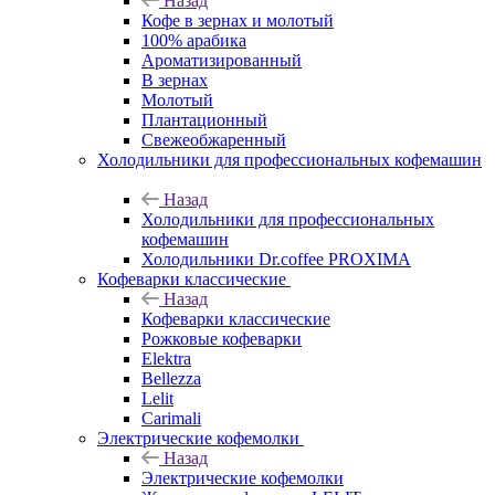
Назад
Кофе в зернах и молотый
100% арабика
Ароматизированный
В зернах
Молотый
Плантационный
Свежеобжаренный
Холодильники для профессиональных кофемашин
Назад
Холодильники для профессиональных
кофемашин
Холодильники Dr.coffee PROXIMA
Кофеварки классические
Назад
Кофеварки классические
Рожковые кофеварки
Elektra
Bellezza
Lelit
Carimali
Электрические кофемолки
Назад
Электрические кофемолки