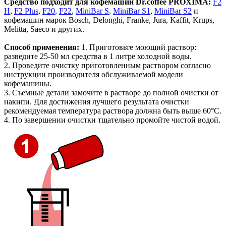
Средство подходит для кофемашин Dr.coffee PROXIMA:
F2
H
,
F2 Plus
,
F20
,
F22
,
MiniBar S
,
MiniBar S1
,
MiniBar S2
и
кофемашин марок Bosch, Delonghi, Franke, Jura, Kaffit, Krups,
Melitta, Saeco и других.
Способ применения:
1. Приготовьте моющий раствор:
разведите 25-50 мл средства в 1 литре холодной воды.
2. Проведите очистку приготовленным раствором согласно
инструкции производителя обслуживаемой модели
кофемашины.
3. Съемные детали замочите в растворе до полной очистки от
накипи. Для достижения лучшего результата очистки
рекомендуемая температура раствора должна быть выше 60°С.
4. По завершении очистки тщательно промойте чистой водой.