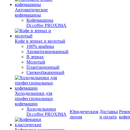
Автоматические
кофемашины
Кофемашины
Dr.coffee PROXIMA
Кофе в зернах и молотый
100% арабика
Ароматизированный
В зернах
Молотый
Плантационный
Свежеобжаренный
Холодильники для
профессиональных
кофемашин
Холодильники
Юридическим
Доставка
Ремо
Dr.coffee PROXIMA
лицам
и оплата
кофе
Кофеварки классические