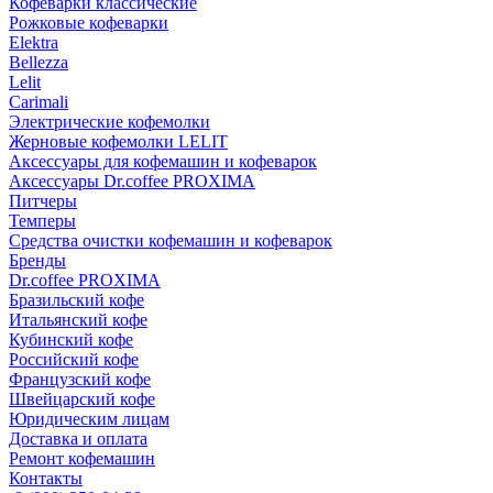
Кофеварки классические
Рожковые кофеварки
Elektra
Bellezza
Lelit
Carimali
Электрические кофемолки
Жерновые кофемолки LELIT
Аксессуары для кофемашин и кофеварок
Аксессуары Dr.coffee PROXIMA
Питчеры
Темперы
Средства очистки кофемашин и кофеварок
Бренды
Dr.coffee PROXIMA
Бразильский кофе
Итальянский кофе
Кубинский кофе
Российский кофе
Французский кофе
Швейцарский кофе
Юридическим лицам
Доставка и оплата
Ремонт кофемашин
Контакты