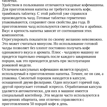
таблетки.
Удобством в пользовании отличаются чалдовые кофемашины.
Для приготовления напитка не требуется молоть кофе,
трамбовать таблетку. С этой работой уже справился
производитель чалд. Готовые таблетки герметично
упаковываются, сохраняют свои свойства два года. В
приготовлении чалд используются смеси робусты и арабики.
Вкус и крепость напитка зависят от соотношения этих
компонентов.
Отрегулировать показатели по своему желанию невозможно.
Это может считаться минусом. Но использование готовой
чалды позволяет без хлопот постоянно получать кофе
одинакового вкуса и аромата. Плюс - чалдовую машину не
придется тщательно очищать после каждого заваривания
порции, как это приходится делать при эксплуатации
рожковой модели.
Отличием капсульных кофемашин является продукт,
используемый в приготовлении напитка. Точнее, не он сам, а
упаковка. Смолотый порошок находится в капсуле,
оснащенной двумя фильтрами. Один впускает горячий пар,
другой пропускает готовый эспрессо. Отработанная капсула
удаляется автоматически, для них в машине имеется
специальный контейнер. Эти модели часто используются в
заведениях общепита, они отлично справляются с
приготовлением 50 порций кофе в день.