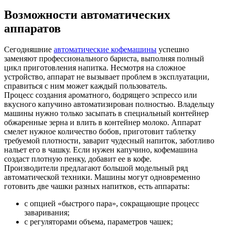
Возможности автоматических
аппаратов
Сегодняшние
автоматические кофемашины
успешно
заменяют профессионального бариста, выполняя полный
цикл приготовления напитка. Несмотря на сложное
устройство, аппарат не вызывает проблем в эксплуатации,
справиться с ним может каждый пользователь.
Процесс создания ароматного, бодрящего эспрессо или
вкусного капучино автоматизирован полностью. Владельцу
машины нужно только засыпать в специальный контейнер
обжаренные зерна и влить в контейнер молоко. Аппарат
смелет нужное количество бобов, приготовит таблетку
требуемой плотности, заварит чудесный напиток, заботливо
нальет его в чашку. Если нужен капучино, кофемашина
создаст плотную пенку, добавит ее в кофе.
Производители предлагают большой модельный ряд
автоматической техники. Машины могут одновременно
готовить две чашки разных напитков, есть аппараты:
с опцией «быстрого пара», сокращающие процесс
заваривания;
с регуляторами объема, параметров чашек;