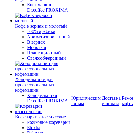
Кофемашины
Dr.coffee PROXIMA
Кофе в зернах и молотый
100% арабика
Ароматизированный
В зернах
Молотый
Плантационный
Свежеобжаренный
Холодильники для
профессиональных
кофемашин
Холодильники
Юридическим
Доставка
Ремо
Dr.coffee PROXIMA
лицам
и оплата
кофе
Кофеварки классические
Рожковые кофеварки
Elektra
Bellezza