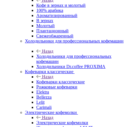
Назад
Кофе в зернах и молотый
100% арабика
Ароматизированный
В зернах
Молотый
Плантационный
Свежеобжаренный
Холодильники для профессиональных кофемашин
Назад
Холодильники для профессиональных
кофемашин
Холодильники Dr.coffee PROXIMA
Кофеварки классические
Назад
Кофеварки классические
Рожковые кофеварки
Elektra
Bellezza
Lelit
Carimali
Электрические кофемолки
Назад
Электрические кофемолки