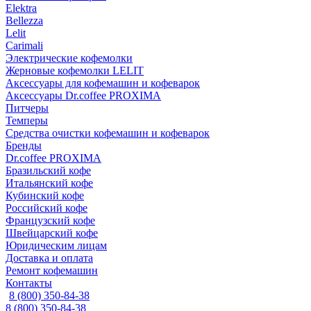
Elektra
Bellezza
Lelit
Carimali
Электрические кофемолки
Жерновые кофемолки LELIT
Аксессуары для кофемашин и кофеварок
Аксессуары Dr.coffee PROXIMA
Питчеры
Темперы
Средства очистки кофемашин и кофеварок
Бренды
Dr.coffee PROXIMA
Бразильский кофе
Итальянский кофе
Кубинский кофе
Российский кофе
Французский кофе
Швейцарский кофе
Юридическим лицам
Доставка и оплата
Ремонт кофемашин
Контакты
8 (800) 350-84-38
8 (800) 350-84-38