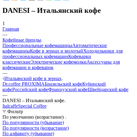
DANESI – Итальянский кофе
1
Главная
—
Кофейные бренды
Профессиональные кофемашины
Автоматические
кофемашины
Кофе в зернах и молотый
Холодильники для
профессиональных кофемашин
Кофеварки
классические
Электрические кофемолки
Аксессуары для
кофемашин и кофеварок
—
Итальянский кофе в зернах
Dr.coffee PROXIMA
Бразильский кофе
Кубинский
кофе
Российский кофе
Французский кофе
Швейцарский кофе
—
DANESI – Итальянский кофе
Italcaffe
Special Coffee
Фильтр
По умолчанию (возрастание)
По популярности (убывание)
По популярности (возрастание)
По алфавиту (убывание)